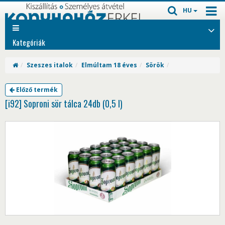
HU
Kategóriák
Szeszes italok
Elmúltam 18 éves
Sörök
Előző termék
[i92] Soproni sör tálca 24db (0,5 l)