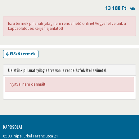
13 188
Ft
/db
Ez a termék pillanatnyilag nem rendelhető online! Vegye fel velünk a
kapcsolatot és kérjen ajánlatot!
Előző termék
Üzletünk pillanatnyilag zárva van, a rendelésfelvétel szünetel.
Nyitva: nem definiált
KAPCSOLAT
8500 Pápa, Erkel Ferenc utca 21