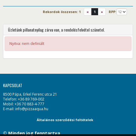
Rekordok összesen:
1
«
1
»
RPP:
Üzletünk pillanatnyilag zárva van, a rendelésfelvétel szünetel.
Nyitva: nem definiált
KAPCSOLAT
8500 Pápa, Erkel Ferenc utca 21
Telefon: +36 89 769-002
Mobil: +36 70 883-4-777
E-mail: info@pizzaaqua.hu
Általános szerződési feltételek
© Minden jog fenntartva