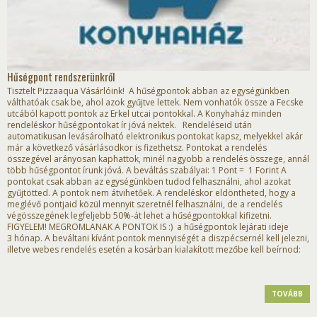
Hűségpont rendszerünkről
Tisztelt Pizzaaqua Vásárlóink! A hűségpontok abban az egységünkben
válthatóak csak be, ahol azok gyűjtve lettek. Nem vonhatók össze a Fecske
utcából kapott pontok az Erkel utcai pontokkal. A Konyhaház minden
rendeléskor hűségpontokat ír jóvá nektek. Rendeléseid után
automatikusan levásárolható elektronikus pontokat kapsz, melyekkel akár
már a következő vásárlásodkor is fizethetsz. Pontokat a rendelés
összegével arányosan kaphattok, minél nagyobb a rendelés összege, annál
több hűségpontot írunk jóvá. A beváltás szabályai: 1 Pont = 1 Forint A
pontokat csak abban az egységünkben tudod felhasználni, ahol azokat
gyűjtötted. A pontok nem átvihetőek. A rendeléskor eldöntheted, hogy a
meglévő pontjaid közül mennyit szeretnél felhasználni, de a rendelés
végösszegének legfeljebb 50%-át lehet a hűségpontokkal kifizetni.
FIGYELEM! MEGROMLANAK A PONTOK IS :) a hűségpontok lejárati ideje
3 hónap. A beváltani kívánt pontok mennyiségét a diszpécsernél kell jelezni,
illetve webes rendelés esetén a kosárban kialakított mezőbe kell beírnod:
TOVÁBB