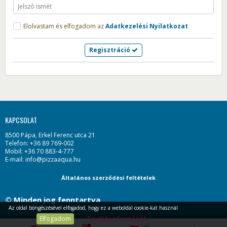
Elolvastam és elfogadom az
Adatkezelési Nyilatkozat
Regisztráció
KAPCSOLAT
8500 Pápa, Erkel Ferenc utca 21
Telefon: +36 89 769-002
Mobil: +36 70 883-4-777
E-mail: info@pizzaaqua.hu
Általános szerződési feltételek
© Minden jog fenntartva
Az oldal böngészésével elfogadod, hogy ez a weboldal cookie-kat használ
Elfogadom
További információk