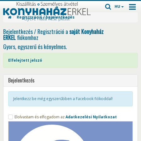
HU
Regisztráció / bejelentkezés
Bejelentkezés / Regisztráció a
saját Konyhaház
ERKEL
fiókomhoz
Gyors, egyszerű és kényelmes.
Elfelejtett jelszó
Bejelentkezés
Jelentkezz be még egyszerűbben a Facebook fiókoddal!
Elolvastam és elfogadom az
Adatkezelési Nyilatkozat