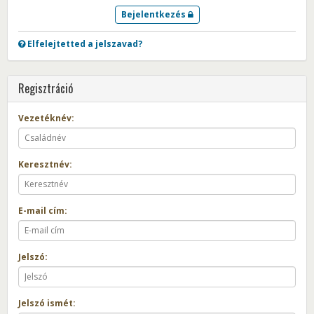
Bejelentkezés
Elfelejtetted a jelszavad?
Regisztráció
Vezetéknév:
Keresztnév:
E-mail cím:
Jelszó:
Jelszó ismét: