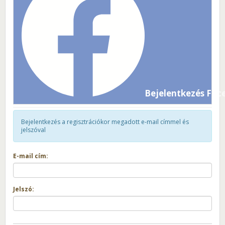
Bejelentkezés Fac
Bejelentkezés a regisztrációkor megadott e-mail címmel és
jelszóval
E-mail cím:
Jelszó: