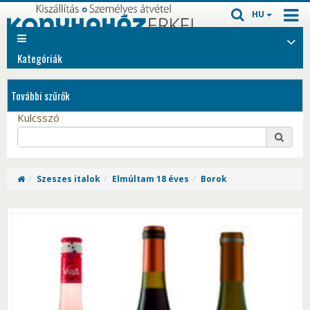
HU
Kategóriák
További szűrők
Kulcsszó
Szeszes italok
Elmúltam 18 éves
Borok