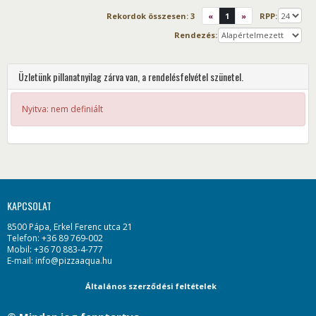
Rekordok összesen:
3
«
1
»
RPP:
Rendezés:
Üzletünk pillanatnyilag zárva van, a rendelésfelvétel szünetel.
Nyitva: nem definiált
KAPCSOLAT
8500 Pápa, Erkel Ferenc utca 21
Telefon: +36 89 769-002
Mobil: +36 70 883-4-777
E-mail: info@pizzaaqua.hu
Általános szerződési feltételek