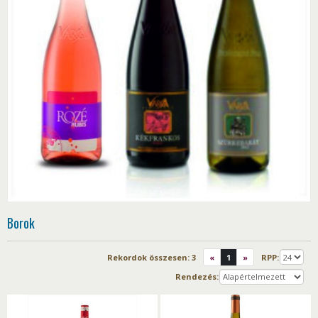
Borok
Rekordok összesen:
3
«
1
»
RPP:
Rendezés: