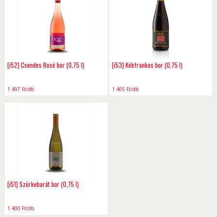
[i52] Csendes Rosé bor (0,75 l)
[i53] Kékfrankos bor (0,75 l)
1 497
Ft
/db
1 405
Ft
/db
[i51] Szürkebarát bor (0,75 l)
1 400
Ft
/db