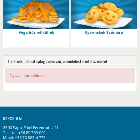
Vega,hús nélküliek
Gyermekek Számára
Üzletünk pillanatnyilag zárva van, a rendelésfelvétel szünetel.
Nyitva: nem definiált
KAPCSOLAT
8500 Pápa, Erkel Ferenc utca 21
Telefon: +36 89 769-002
Mobil: +36 70 883-4-777