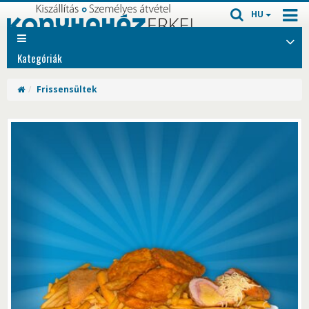
HU
Kategóriák
Frissensültek