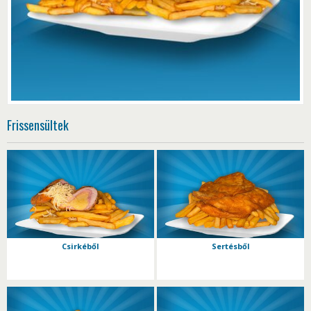
Frissensültek
Csirkéből
Sertésből