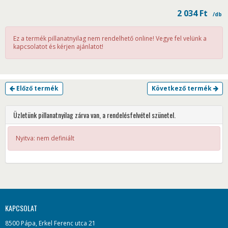
2 034
Ft
/db
Ez a termék pillanatnyilag nem rendelhető online! Vegye fel velünk a
kapcsolatot és kérjen ajánlatot!
Előző termék
Következő termék
Üzletünk pillanatnyilag zárva van, a rendelésfelvétel szünetel.
Nyitva: nem definiált
KAPCSOLAT
8500 Pápa, Erkel Ferenc utca 21