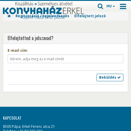
HU
Regisztráció / bejelentkezés
Elfelejtett jelszó
Elfelejtetted a jelszavad?
E-mail cím:
Beküldés
KAPCSOLAT
8500 Pápa, Erkel Ferenc utca 21