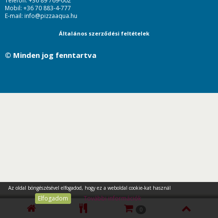
Telefon: +36 89 769-002
Mobil: +36 70 883-4-777
E-mail: info@pizzaaqua.hu
Általános szerződési feltételek
© Minden jog fenntartva
Az oldal böngészésével elfogadod, hogy ez a weboldal cookie-kat használ
Elfogadom
További információk
0